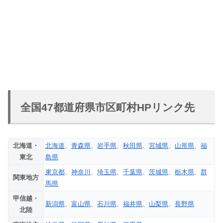
全国47都道府県市区町村HPリンク先
北海道・
北海道
、
青森県
、
岩手県
、
秋田県
、
宮城県
、
山形県
、
福
東北
島県
東京都
、
神奈川
、
埼玉県
、
千葉県
、
茨城県
、
栃木県
、
群
関東地方
馬県
甲信越・
新潟県
、
富山県
、
石川県
、
福井県
、
山梨県
、
長野県
北陸