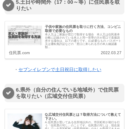
5.土日や時間外（17：00～等）に住民票を取
りたい
子供や家族の住民票を取りに行く方法、コンビニ
取得で必要なもの
本人又はご家族が窓口で取得する場合 本人又は住民基本
台帳に記録されている本人と同一世帯の方が窓口で直接請
求する場合は、以下の通りです。(1)必要なもの パスポート
又は運転免許証などの「窓口に来られる方の本人確認書
類...
住民票.com
2022.03.27
・
セブンイレブンで土日祝日に取得したい
6.県外（自分の住んでいる地域外）で住民票
を取りたい（広域交付住民票）
Q.広域交付住民票とは？取得方法について教えて
下さい。
A.住民票が置いてある住所地以外の、市区町村が発行を行
う「住民票の写し」のことです。住民票の写しは，現在居
住している市区町村（住民登録地）のみしか取得できませ