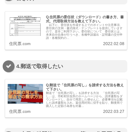
Q.住民票の委任状（ダウンロード）の書き方、書
式、代理取得方法を教えて下さい。
以下に、委任状を作成する上でのポイントや注意事項、
委任状の文例・書式様式・テンプレートを提供しています
ので、是非ご利用下さい。委任状について 委任状とは、
本来自分自身が行うべき、各種申請届出・証明書の交付申
請・各種契約の...
住民票.com
2022.02.08
4.郵送で取得したい
Q.郵送で「住民票の写し」を請求する方法を教え
て下さい。
郵送で「住民票の写し」を請求する方法 「住民票の写
し」は、市町村区役所のホームページから、請求書類をダ
ウンロードし、自分で用意した便せんに、必要事項を記載
した請求書類を入れ、返信用封筒に切手を貼り、郵便局で
購入した定額小為替を封書...
住民票.com
2022.03.27