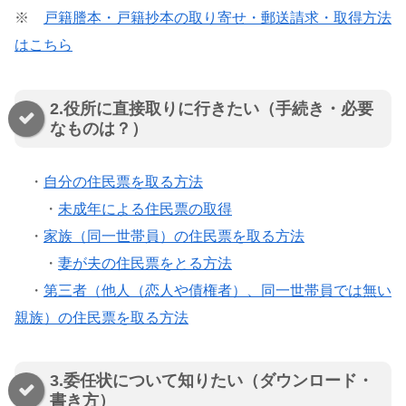
※
戸籍謄本・戸籍抄本の取り寄せ・郵送請求・取得方法
はこちら
2.役所に直接取りに行きたい（手続き・必要
なものは？）
・
自分の住民票を取る方法
・
未成年による住民票の取得
・
家族（同一世帯員）の住民票を取る方法
・
妻が夫の住民票をとる方法
・
第三者（他人（恋人や債権者）、同一世帯員では無い
親族）の住民票を取る方法
3.委任状について知りたい（ダウンロード・
書き方）