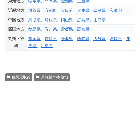
東海地方
岐阜県
、
静岡県
、
愛知県
、
三重県
近畿地方
滋賀県
、
京都府
、
大阪府
、
兵庫県
、
奈良県
、
和歌山
中国地方
鳥取県
、
島根県
、
岡山県
、
広島県
、
山口県
四国地方
徳島県
、
香川県
、
愛媛県
、
高知県
九州・沖
福岡県
、
佐賀県
、
長崎県
、
熊本県
、
大分県
、
宮崎県
、
鹿
縄
児島
、
沖縄県
住民票取得
戸籍謄本/本籍地