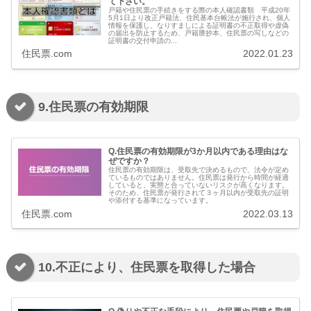
て下さい。
戸籍や住民票の手続きをする際の本人確認書類 平成20年
5月1日より改正戸籍法、住民基本台帳法が施行され、個人
情報を保護し、なりすましによる証明書の不正取得や虚偽
の届出を防止するため、戸籍謄抄本、住民票の写しなどの
証明書の交付申請の...
住民票.com
2022.01.23
9.住民票の有効期限
Q.住民票の有効期限が3か月以内である理由はな
ぜですか？
住民票の有効期限は、受取先で決めるもので、法令が定め
ているものではありません。住民票は発行から時間が経過
していると、実態と合っていないリスクが高くなります。
そのため、住民票が発行されて３ヶ月以内が受取先の証明
や添付する基準になっています。
住民票.com
2022.03.13
10.不正により、住民票を取得した場合