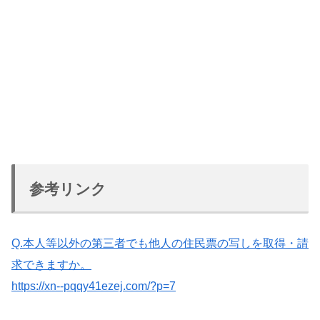
参考リンク
Q.本人等以外の第三者でも他人の住民票の写しを取得・請
求できますか。
https://xn--pqqy41ezej.com/?p=7