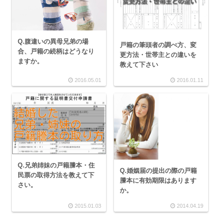
Q.腹違いの異母兄弟の場
戸籍の筆頭者の調べ方、変
合、戸籍の続柄はどうなり
更方法・世帯主との違いを
ますか。
教えて下さい
2016.05.01
2016.01.11
Q.兄弟姉妹の戸籍謄本・住
Q.婚姻届の提出の際の戸籍
民票の取得方法を教えて下
謄本に有効期限はあります
さい。
か。
2015.01.03
2014.04.19