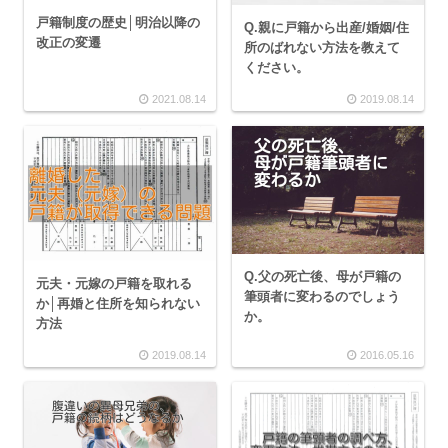
戸籍制度の歴史│明治以降の
Q.親に戸籍から出産/婚姻/住
改正の変遷
所のばれない方法を教えて
ください。
2021.08.14
2019.08.14
Q.父の死亡後、母が戸籍の
元夫・元嫁の戸籍を取れる
筆頭者に変わるのでしょう
か│再婚と住所を知られない
か。
方法
2019.08.14
2016.05.16