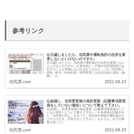
参考リンク
Q.引越しをしたら、住民票や運転免許の住所を変
更しないといけないのですか。
Q.引越しをしたら、住民票や運転免許の住所を変更しない
といけないのですか。A.基本的に、戸籍や住民票関係では
以下のことを実施しなければなりません。（1）住民票の
異動（転入・転出転居・世帯変更）は14日以内に届出（義
務）（2...
住民票.com
2021.08.23
Q.結婚し、住所変更後の免許更新（記載事項変更
届をしていない場合）について教えて下さい。
Q.結婚し、住所変更後の免許更新（記載事項変更届をして
いない場合）について教えて下さい。A.本籍地が記載され
た「住民票の写し」をもって、現住所の管轄の運転免許セ
ンターに行き、手続きをして下さい。もちろん、以下の書
類も持って...
住民票.com
2021.08.23