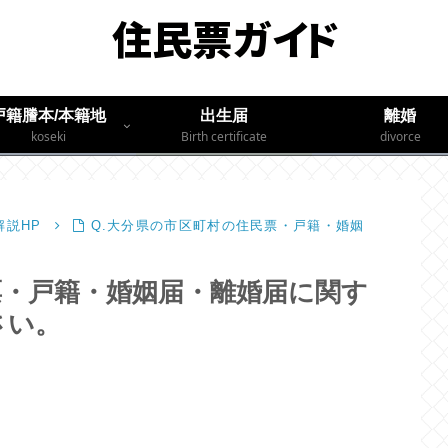
戸籍謄本/本籍地
出生届
離婚
koseki
Birth certificate
divorce
説HP
Q.大分県の市区町村の住民票・戸籍・婚姻
票・戸籍・婚姻届・離婚届に関す
さい。