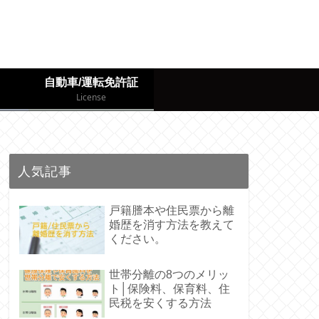
自動車/運転免許証
License
人気記事
戸籍謄本や住民票から離
婚歴を消す方法を教えて
ください。
世帯分離の8つのメリッ
ト│保険料、保育料、住
民税を安くする方法