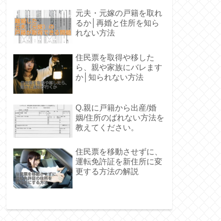
元夫・元嫁の戸籍を取れ
るか│再婚と住所を知ら
れない方法
住民票を取得や移した
ら、親や家族にバレます
か│知られない方法
Q.親に戸籍から出産/婚
姻/住所のばれない方法を
教えてください。
住民票を移動させずに、
運転免許証を新住所に変
更する方法の解説