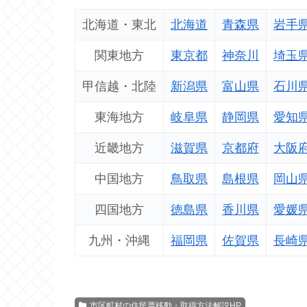
北海道・東北
北海道
青森県
岩手
関東地方
東京都
神奈川
埼玉
甲信越・北陸
新潟県
富山県
石川
東海地方
岐阜県
静岡県
愛知
近畿地方
滋賀県
京都府
大阪
中国地方
鳥取県
島根県
岡山
四国地方
徳島県
香川県
愛媛
九州・沖縄
福岡県
佐賀県
長崎
市区町村の住民票移動・取得方法解説HP