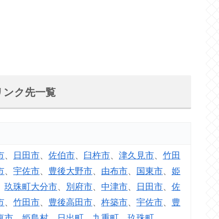
リンク先一覧
市
、
日田市
、
佐伯市
、
臼杵市
、
津久見市
、
竹田
市
、
宇佐市
、
豊後大野市
、
由布市
、
国東市
、
姫
、
玖珠町
大分市
、
別府市
、
中津市
、
日田市
、
佐
市
、
竹田市
、
豊後高田市
、
杵築市
、
宇佐市
、
豊
東市
、
姫島村
、
日出町
、
九重町
、
玖珠町