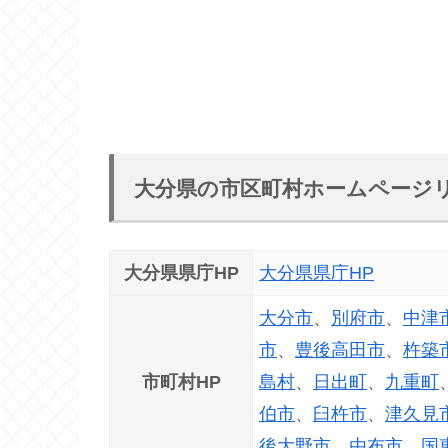
大分県の市区町村ホームページ
大分県県庁HP
大分県県庁HP
大分市
、
別府市
、
中津
市
、
豊後高田市
、
杵築
市町村HP
島村
、
日出町
、
九重町
伯市
、
臼杵市
、
津久見
後大野市
、
由布市
、
国