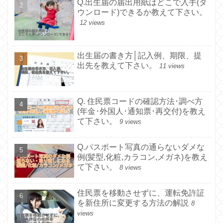
Q.出生届の届出用紙はどこで入手(ダ
ウンロード)できるか教えて下さい。
12 views
出生届の書き方│記入例、期限、提
出先を教えて下さい。
11 views
Q. 住民票コードの確認方法･調べ方
(年金･外国人･通知票･再交付)を教え
て下さい。
9 views
Q.パスポート写真の通らないダメな
例(髪型,化粧,カラコン,メガネ)を教え
て下さい。
8 views
住民票を移動させずに、運転免許証
を新住所に変更する方法の解説
8
views