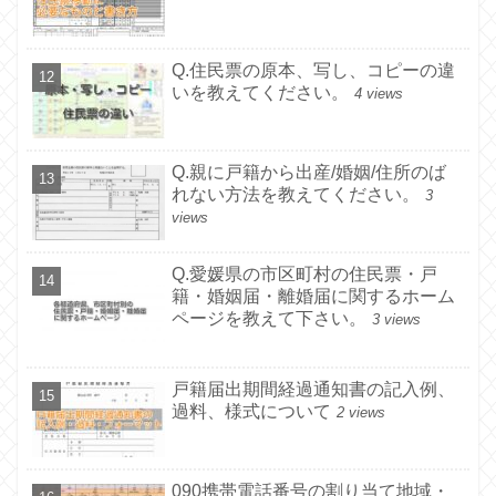
Q.住民票の原本、写し、コピーの違
いを教えてください。
4 views
Q.親に戸籍から出産/婚姻/住所のば
れない方法を教えてください。
3
views
Q.愛媛県の市区町村の住民票・戸
籍・婚姻届・離婚届に関するホーム
ページを教えて下さい。
3 views
戸籍届出期間経過通知書の記入例、
過料、様式について
2 views
090携帯電話番号の割り当て地域・