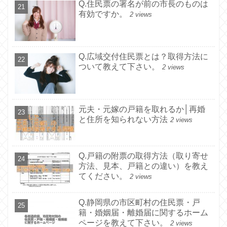
Q.住民票の署名が前の市長のものは
有効ですか。
2 views
Q.広域交付住民票とは？取得方法に
ついて教えて下さい。
2 views
元夫・元嫁の戸籍を取れるか│再婚
と住所を知られない方法
2 views
Q.戸籍の附票の取得方法（取り寄せ
方法、見本、戸籍との違い）を教え
てください。
2 views
Q.静岡県の市区町村の住民票・戸
籍・婚姻届・離婚届に関するホーム
ページを教えて下さい。
2 views