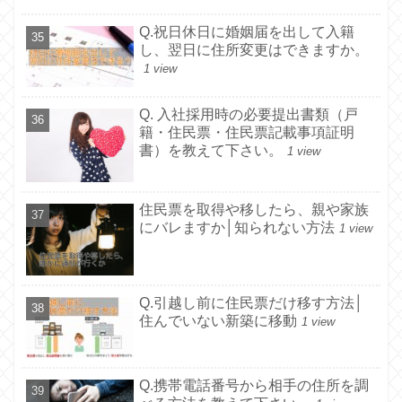
Q.祝日休日に婚姻届を出して入籍
し、翌日に住所変更はできますか。
1 view
Q. 入社採用時の必要提出書類（戸
籍・住民票・住民票記載事項証明
書）を教えて下さい。
1 view
住民票を取得や移したら、親や家族
にバレますか│知られない方法
1 view
Q.引越し前に住民票だけ移す方法│
住んでいない新築に移動
1 view
Q.携帯電話番号から相手の住所を調