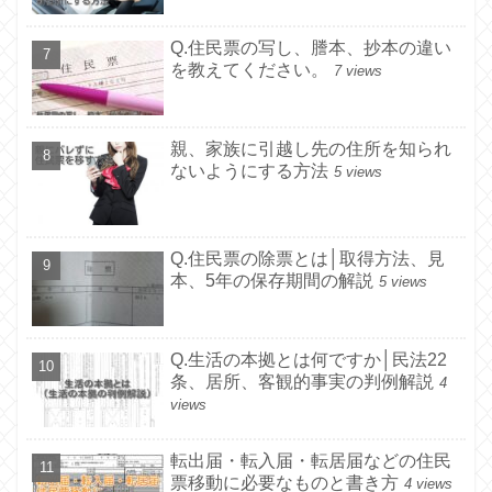
Q.住民票の写し、謄本、抄本の違い
を教えてください。
7 views
親、家族に引越し先の住所を知られ
ないようにする方法
5 views
Q.住民票の除票とは│取得方法、見
本、5年の保存期間の解説
5 views
Q.生活の本拠とは何ですか│民法22
条、居所、客観的事実の判例解説
4
views
転出届・転入届・転居届などの住民
票移動に必要なものと書き方
4 views