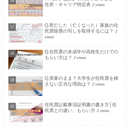
住所・キャリア特定表
2 views
Q.死亡した（亡くなった）家族の住
民票除票の写しを取得するには？
2
views
Q.住民票の未成年や高校生だけでの
もらい方は？
2 views
Q.実家のまま？大学生が住民票を移
さない正当な理由は？
2 views
住民票記載事項証明書の書き方│住
民票との違い、もらい方
2 views