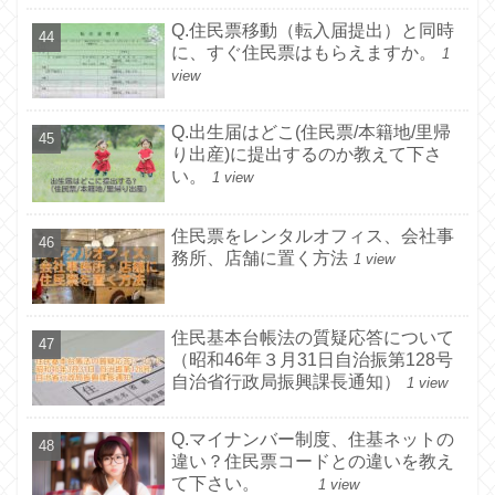
Q.住民票移動（転入届提出）と同時
に、すぐ住民票はもらえますか。
1
view
Q.出生届はどこ(住民票/本籍地/里帰
り出産)に提出するのか教えて下さ
い。
1 view
住民票をレンタルオフィス、会社事
務所、店舗に置く方法
1 view
住民基本台帳法の質疑応答について
（昭和46年３月31日自治振第128号
自治省行政局振興課長通知）
1 view
Q.マイナンバー制度、住基ネットの
違い？住民票コードとの違いを教え
て下さい。
1 view