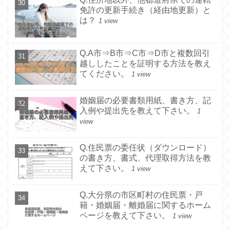
免許の更新手続き（経由地更新）と
は？
1 view
Q.A市⇒B市⇒C市⇒D市と複数回引
越ししたことを証明する方法を教え
てください。
1 view
婚姻届の必要書類用紙、書き方、記
入例や提出先を教えて下さい。
1
view
Q.住民票の委任状（ダウンロード）
の書き方、書式、代理取得方法を教
えて下さい。
1 view
Q.大分県の市区町村の住民票・戸
籍・婚姻届・離婚届に関するホーム
ページを教えて下さい。
1 view