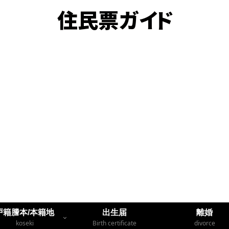
戸籍謄本/本籍地
出生届
離婚
koseki
Birth certificate
divorce