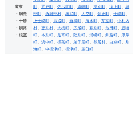
道東
町
、
置戸町
、
佐呂間町
、
遠軽町
、
湧別町
、
滝上町
、
興
・網走
部町
、
西興部村
、
雄武町
、
大空町
、
音更町
、
士幌町
、
・十勝
上士幌町
、
鹿追町
、
新得町
、
清水町
、
芽室町
、
中札内
・釧路
村
、
更別村
、
大樹町
、
広尾町
、
幕別町
、
池田町
、
豊頃
・根室
町
、
本別町
、
足寄町
、
陸別町
、
浦幌町
、
釧路町
、
厚岸
町
、
浜中町
、
標茶町
、
弟子屈町
、
鶴居村
、
白糠町
、
別
海町
、
中標津町
、
標津町
、
羅臼町