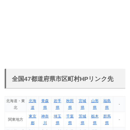
全国47都道府県市区町村HPリンク先
北海道・東
北海
青森
岩手
秋田
宮城
山形
福島
-
北
道
県
県
県
県
県
県
東京
神奈
埼玉
千葉
茨城
栃木
群馬
関東地方
-
都
川
県
県
県
県
県