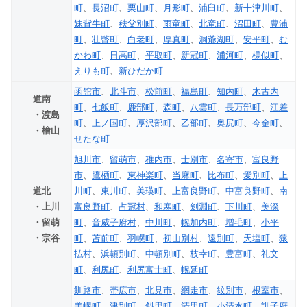
町
、
長沼町
、
栗山町
、
月形町
、
浦臼町
、
新十津川町
、
妹背牛町
、
秩父別町
、
雨竜町
、
北竜町
、
沼田町
、
豊浦
町
、
壮瞥町
、
白老町
、
厚真町
、
洞爺湖町
、
安平町
、
む
かわ町
、
日高町
、
平取町
、
新冠町
、
浦河町
、
様似町
、
えりも町
、
新ひだか町
函館市
、
北斗市
、
松前町
、
福島町
、
知内町
、
木古内
道南
町
、
七飯町
、
鹿部町
、
森町
、
八雲町
、
長万部町
、
江差
・渡島
町
、
上ノ国町
、
厚沢部町
、
乙部町
、
奥尻町
、
今金町
、
・檜山
せたな町
旭川市
、
留萌市
、
稚内市
、
士別市
、
名寄市
、
富良野
市
、
鷹栖町
、
東神楽町
、
当麻町
、
比布町
、
愛別町
、
上
道北
川町
、
東川町
、
美瑛町
、
上富良野町
、
中富良野町
、
南
・上川
富良野町
、
占冠村
、
和寒町
、
剣淵町
、
下川町
、
美深
・留萌
町
、
音威子府村
、
中川町
、
幌加内町
、
増毛町
、
小平
・宗谷
町
、
苫前町
、
羽幌町
、
初山別村
、
遠別町
、
天塩町
、
猿
払村
、
浜頓別町
、
中頓別町
、
枝幸町
、
豊富町
、
礼文
町
、
利尻町
、
利尻富士町
、
幌延町
釧路市
、
帯広市
、
北見市
、
網走市
、
紋別市
、
根室市
、
美幌町
、
津別町
、
斜里町
、
清里町
、
小清水町
、
訓子府