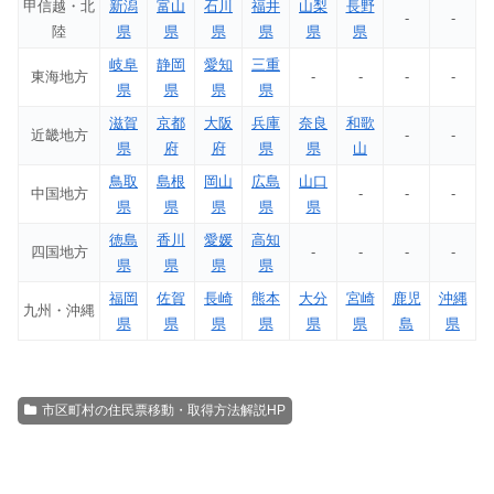
甲信越・北
新潟
富山
石川
福井
山梨
長野
-
-
陸
県
県
県
県
県
県
岐阜
静岡
愛知
三重
東海地方
-
-
-
-
県
県
県
県
滋賀
京都
大阪
兵庫
奈良
和歌
近畿地方
-
-
県
府
府
県
県
山
鳥取
島根
岡山
広島
山口
中国地方
-
-
-
県
県
県
県
県
徳島
香川
愛媛
高知
四国地方
-
-
-
-
県
県
県
県
福岡
佐賀
長崎
熊本
大分
宮崎
鹿児
沖縄
九州・沖縄
県
県
県
県
県
県
島
県
市区町村の住民票移動・取得方法解説HP