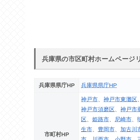
兵庫県の市区町村ホームページ
兵庫県県庁HP
兵庫県県庁HP
神戸市
、
神戸市東灘区
神戸市須磨区
、
神戸市
区
、
姫路市
、
尼崎市
、
生市
、
豊岡市
、
加古川
市町村HP
市
、
川西市
、
小野市
、