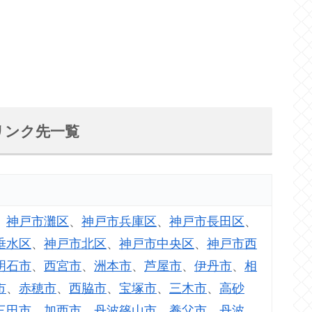
リンク先一覧
、
神戸市灘区
、
神戸市兵庫区
、
神戸市長田区
、
垂水区
、
神戸市北区
、
神戸市中央区
、
神戸市西
明石市
、
西宮市
、
洲本市
、
芦屋市
、
伊丹市
、
相
市
、
赤穂市
、
西脇市
、
宝塚市
、
三木市
、
高砂
三田市
、
加西市
、
丹波篠山市
、
養父市
、
丹波