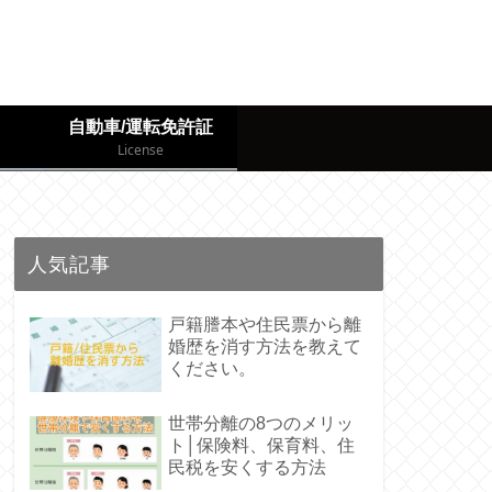
自動車/運転免許証
License
人気記事
戸籍謄本や住民票から離
婚歴を消す方法を教えて
ください。
世帯分離の8つのメリッ
ト│保険料、保育料、住
民税を安くする方法