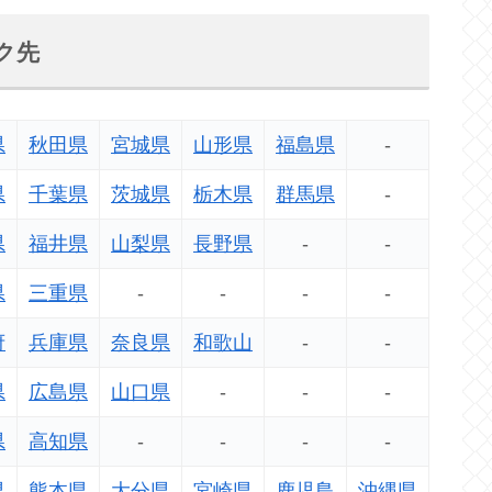
ク先
県
秋田県
宮城県
山形県
福島県
-
県
千葉県
茨城県
栃木県
群馬県
-
県
福井県
山梨県
長野県
-
-
県
三重県
-
-
-
-
府
兵庫県
奈良県
和歌山
-
-
県
広島県
山口県
-
-
-
県
高知県
-
-
-
-
県
熊本県
大分県
宮崎県
鹿児島
沖縄県