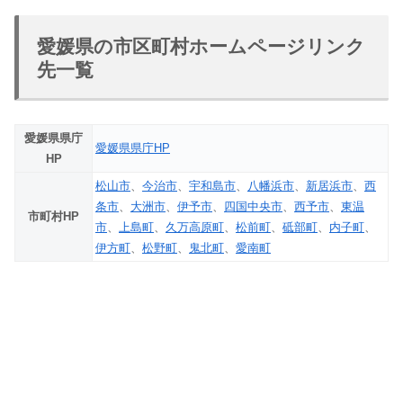
愛媛県の市区町村ホームページリンク
先一覧
愛媛県県庁
愛媛県県庁HP
HP
松山市
、
今治市
、
宇和島市
、
八幡浜市
、
新居浜市
、
西
条市
、
大洲市
、
伊予市
、
四国中央市
、
西予市
、
東温
市町村HP
市
、
上島町
、
久万高原町
、
松前町
、
砥部町
、
内子町
、
伊方町
、
松野町
、
鬼北町
、
愛南町