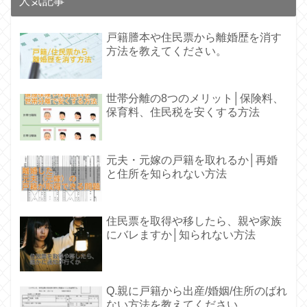
人気記事
戸籍謄本や住民票から離婚歴を消す
方法を教えてください。
世帯分離の8つのメリット│保険料、
保育料、住民税を安くする方法
元夫・元嫁の戸籍を取れるか│再婚
と住所を知られない方法
住民票を取得や移したら、親や家族
にバレますか│知られない方法
Q.親に戸籍から出産/婚姻/住所のばれ
ない方法を教えてください。