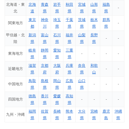
北海道・東
北海
青森
岩手
秋田
宮城
山形
福島
-
北
道
県
県
県
県
県
県
東京
神奈
埼玉
千葉
茨城
栃木
群馬
関東地方
-
都
川
県
県
県
県
県
甲信越・北
新潟
富山
石川
福井
山梨
長野
-
-
陸
県
県
県
県
県
県
岐阜
静岡
愛知
三重
東海地方
-
-
-
-
県
県
県
県
滋賀
京都
大阪
兵庫
奈良
和歌
近畿地方
-
-
県
府
府
県
県
山
鳥取
島根
岡山
広島
山口
中国地方
-
-
-
県
県
県
県
県
徳島
香川
愛媛
高知
四国地方
-
-
-
-
県
県
県
県
福岡
佐賀
長崎
熊本
大分
宮崎
鹿児
沖縄
九州・沖縄
県
県
県
県
県
県
島
県