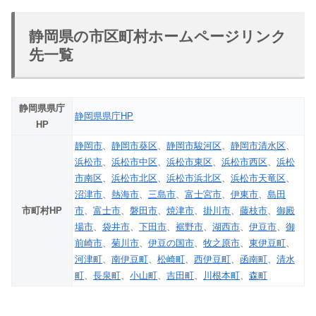
静岡県の市区町村ホームページリンク
先一覧
静岡県県庁
静岡県県庁HP
HP
静岡市
、
静岡市葵区
、
静岡市駿河区
、
静岡市清水区
、
浜松市
、
浜松市中区
、
浜松市東区
、
浜松市西区
、
浜松
市南区
、
浜松市北区
、
浜松市浜北区
、
浜松市天竜区
、
沼津市
、
熱海市
、
三島市
、
富士宮市
、
伊東市
、
島田
市町村HP
市
、
富士市
、
磐田市
、
焼津市
、
掛川市
、
藤枝市
、
御殿
場市
、
袋井市
、
下田市
、
裾野市
、
湖西市
、
伊豆市
、
御
前崎市
、
菊川市
、
伊豆の国市
、
牧之原市
、
東伊豆町
、
河津町
、
南伊豆町
、
松崎町
、
西伊豆町
、
函南町
、
清水
町
、
長泉町
、
小山町
、
吉田町
、
川根本町
、
森町