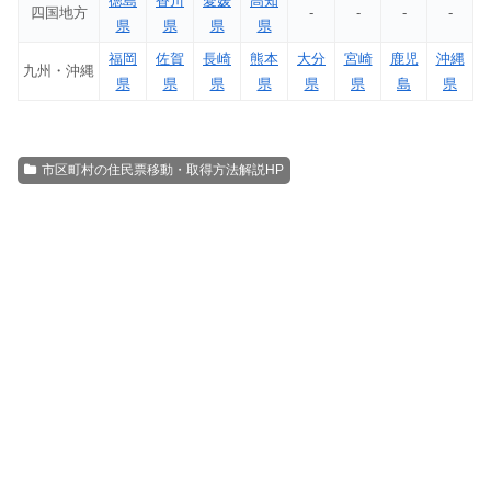
徳島
香川
愛媛
高知
四国地方
-
-
-
-
県
県
県
県
福岡
佐賀
長崎
熊本
大分
宮崎
鹿児
沖縄
九州・沖縄
県
県
県
県
県
県
島
県
市区町村の住民票移動・取得方法解説HP