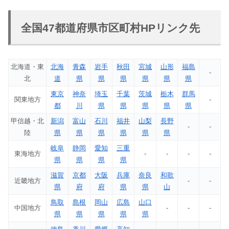
全国47都道府県市区町村HPリンク先
北海道・東
北海
青森
岩手
秋田
宮城
山形
福島
-
北
道
県
県
県
県
県
県
東京
神奈
埼玉
千葉
茨城
栃木
群馬
関東地方
-
都
川
県
県
県
県
県
甲信越・北
新潟
富山
石川
福井
山梨
長野
-
-
陸
県
県
県
県
県
県
岐阜
静岡
愛知
三重
東海地方
-
-
-
-
県
県
県
県
滋賀
京都
大阪
兵庫
奈良
和歌
近畿地方
-
-
県
府
府
県
県
山
鳥取
島根
岡山
広島
山口
中国地方
-
-
-
県
県
県
県
県