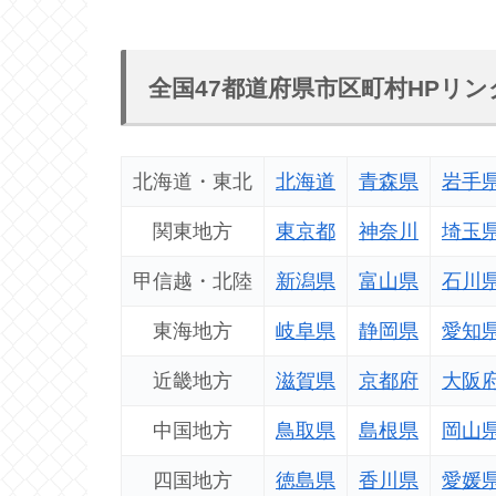
全国47都道府県市区町村HPリン
北海道・東北
北海道
青森県
岩手
関東地方
東京都
神奈川
埼玉
甲信越・北陸
新潟県
富山県
石川
東海地方
岐阜県
静岡県
愛知
近畿地方
滋賀県
京都府
大阪
中国地方
鳥取県
島根県
岡山
四国地方
徳島県
香川県
愛媛