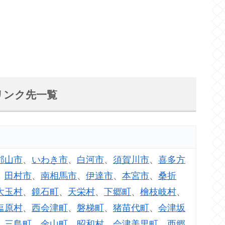
リンク先一覧
郡山市
、
いわき市
、
白河市
、
須賀川市
、
喜多方
、
田村市
、
南相馬市
、
伊達市
、
本宮市
、
桑折
大玉村
、
鏡石町
、
天栄村
、
下郷町
、
檜枝岐村
、
塩原村
、
西会津町
、
磐梯町
、
猪苗代町
、
会津坂
、
三島町
、
金山町
、
昭和村
、
会津美里町
、
西郷