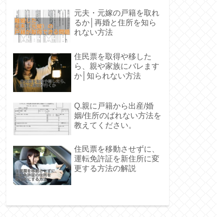
元夫・元嫁の戸籍を取れ
るか│再婚と住所を知ら
れない方法
住民票を取得や移した
ら、親や家族にバレます
か│知られない方法
Q.親に戸籍から出産/婚
姻/住所のばれない方法を
教えてください。
住民票を移動させずに、
運転免許証を新住所に変
更する方法の解説