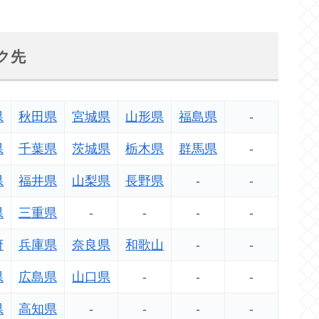
ク先
県
秋田県
宮城県
山形県
福島県
-
県
千葉県
茨城県
栃木県
群馬県
-
県
福井県
山梨県
長野県
-
-
県
三重県
-
-
-
-
府
兵庫県
奈良県
和歌山
-
-
県
広島県
山口県
-
-
-
県
高知県
-
-
-
-