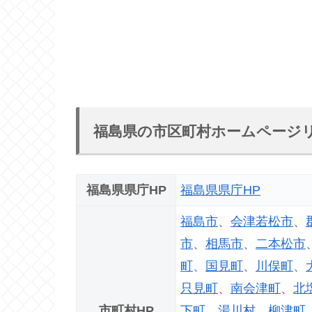
福島県の市区町村ホームページ
福島県県庁HP
福島県県庁HP
福島市
、
会津若松市
、
市
、
相馬市
、
二本松市
町
、
国見町
、
川俣町
、
只見町
、
南会津町
、
北
市町村HP
下町
、
湯川村
、
柳津町