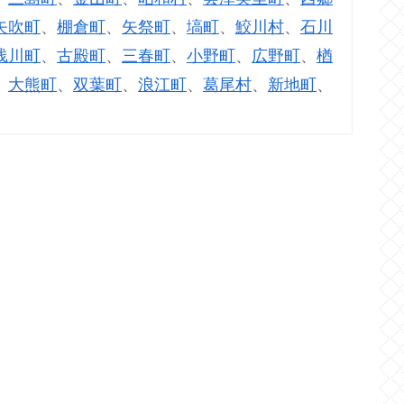
矢吹町
、
棚倉町
、
矢祭町
、
塙町
、
鮫川村
、
石川
浅川町
、
古殿町
、
三春町
、
小野町
、
広野町
、
楢
、
大熊町
、
双葉町
、
浪江町
、
葛尾村
、
新地町
、