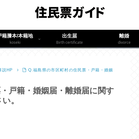
戸籍謄本/本籍地
出生届
離婚
koseki
Birth certificate
divorce
説HP
Q.福島県の市区町村の住民票・戸籍・婚姻
票・戸籍・婚姻届・離婚届に関す
さい。