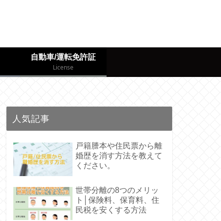
自動車/運転免許証
License
人気記事
戸籍謄本や住民票から離
婚歴を消す方法を教えて
ください。
世帯分離の8つのメリッ
ト│保険料、保育料、住
民税を安くする方法