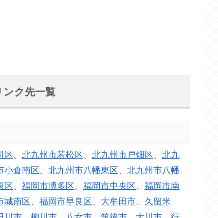
リンク先一覧
司区
、
北九州市若松区
、
北九州市戸畑区
、
北九
市小倉南区
、
北九州市八幡東区
、
北九州市八幡
東区
、
福岡市博多区
、
福岡市中央区
、
福岡市南
市城南区
、
福岡市早良区
、
大牟田市
、
久留米
田川市
、
柳川市
、
八女市
、
筑後市
、
大川市
、
行