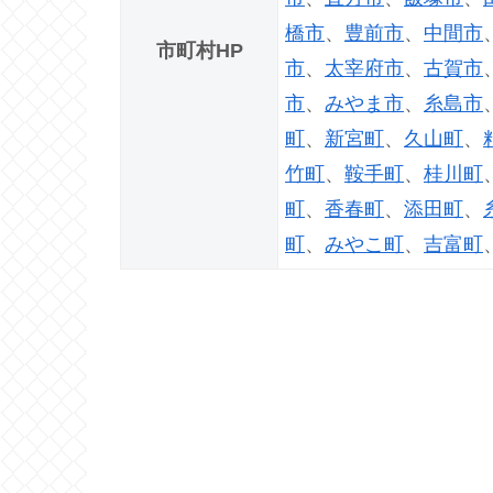
橋市
、
豊前市
、
中間市
市町村HP
市
、
太宰府市
、
古賀市
市
、
みやま市
、
糸島市
町
、
新宮町
、
久山町
、
竹町
、
鞍手町
、
桂川町
町
、
香春町
、
添田町
、
町
、
みやこ町
、
吉富町