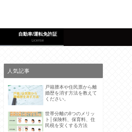
自動車/運転免許証
License
人気記事
戸籍謄本や住民票から離
婚歴を消す方法を教えて
ください。
世帯分離の8つのメリッ
ト│保険料、保育料、住
民税を安くする方法