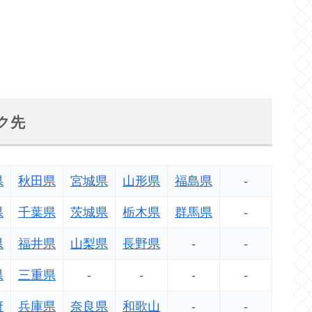
ク先
県
秋田県
宮城県
山形県
福島県
-
県
千葉県
茨城県
栃木県
群馬県
-
県
福井県
山梨県
長野県
-
-
県
三重県
-
-
-
-
府
兵庫県
奈良県
和歌山
-
-