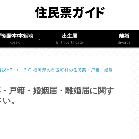
戸籍謄本/本籍地
出生届
離婚
koseki
Birth certificate
divorce
説HP
Q.福岡県の市区町村の住民票・戸籍・婚姻
票・戸籍・婚姻届・離婚届に関す
さい。