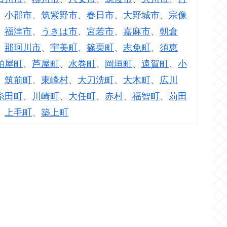
、
小郡市
、
筑紫野市
、
春日市
、
大野城市
、
宗像
、
福津市
、
うきは市
、
宮若市
、
嘉麻市
、
朝倉
、
那珂川市
、
宇美町
、
篠栗町
、
志免町
、
須恵
粕屋町
、
芦屋町
、
水巻町
、
岡垣町
、
遠賀町
、
小
、
筑前町
、
東峰村
、
大刀洗町
、
大木町
、
広川
糸田町
、
川崎町
、
大任町
、
赤村
、
福智町
、
苅田
、
上毛町
、
築上町