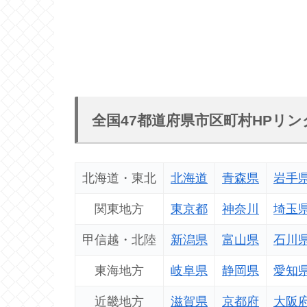
全国47都道府県市区町村HPリン
北海道・東北
北海道
青森県
岩手
関東地方
東京都
神奈川
埼玉
甲信越・北陸
新潟県
富山県
石川
東海地方
岐阜県
静岡県
愛知
近畿地方
滋賀県
京都府
大阪