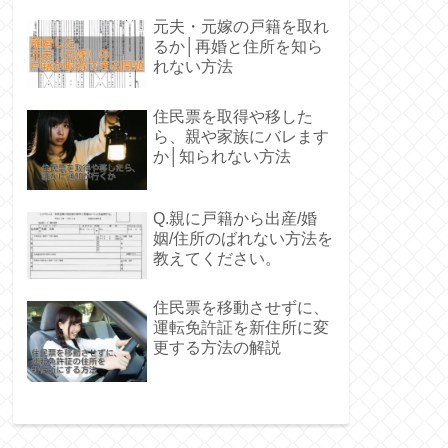
元夫・元嫁の戸籍を取れ
るか│再婚と住所を知ら
れない方法
住民票を取得や移した
ら、親や家族にバレます
か│知られない方法
Q.親に戸籍から出産/婚
姻/住所のばれない方法を
教えてください。
住民票を移動させずに、
運転免許証を新住所に変
更する方法の解説