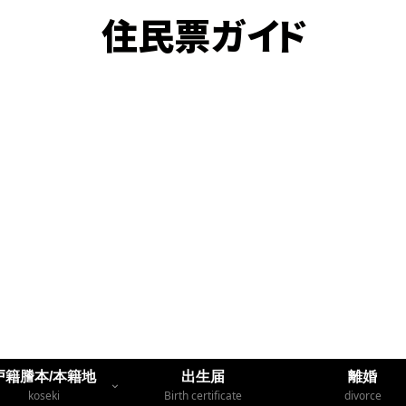
戸籍謄本/本籍地
出生届
離婚
koseki
Birth certificate
divorce