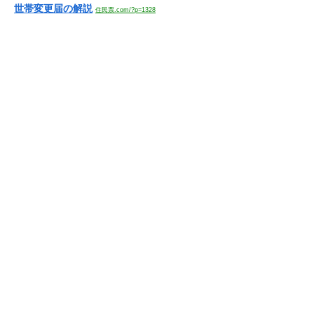
世帯変更届の解説
住民票.com/?p=1328