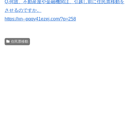
Q.何故、不動産屋や金融機関は、引越し前に住民票移動を
させるのですか。
https://xn--pqqy41ezej.com/?p=258
住民票移動