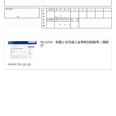
No.1234 転勤と住宅借入金等特別控除等｜国税
庁
www.nta.go.jp