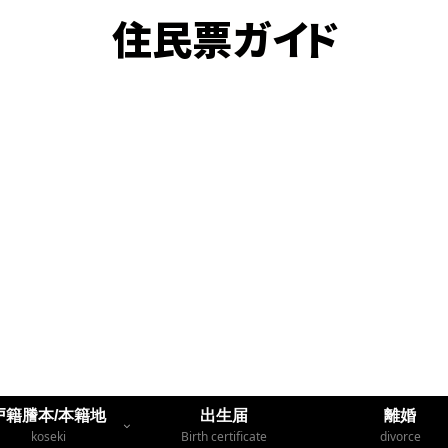
戸籍謄本/本籍地
出生届
離婚
koseki
Birth certificate
divorce