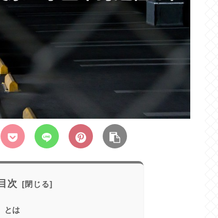
目次
）とは