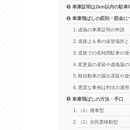
車庫証明は2km以内の駐車
車庫飛ばしの罰則・罰金に
虚偽の車庫証明の申請
道路上を車の保管場所と
道路での長時間駐車の場
変更届の遅延や虚偽届の
軽自動車の届出遅延や虚
悪質な事例は刑法の適用
車庫飛ばしの方法・手口
（1）廃車型
（2）住民票移動型