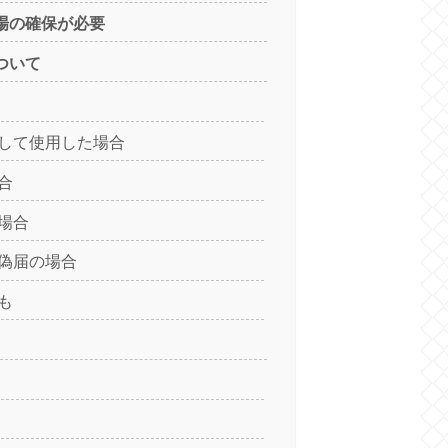
場の確保が必要
ついて
して使用した場合
合
場合
偽届の場合
も