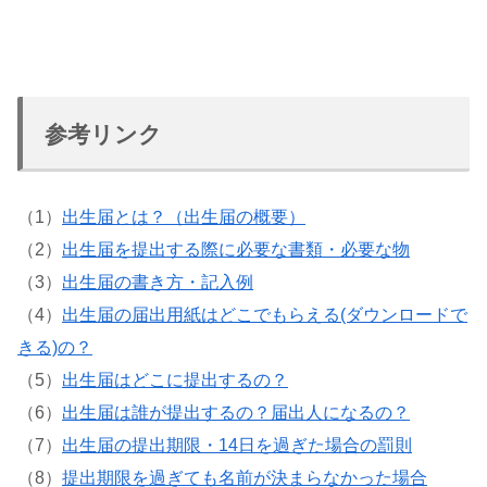
参考リンク
（1）
出生届とは？（出生届の概要）
（2）
出生届を提出する際に必要な書類・必要な物
（3）
出生届の書き方・記入例
（4）
出生届の届出用紙はどこでもらえる(ダウンロードで
きる)の？
（5）
出生届はどこに提出するの？
（6）
出生届は誰が提出するの？届出人になるの？
（7）
出生届の提出期限・14日を過ぎた場合の罰則
（8）
提出期限を過ぎても名前が決まらなかった場合