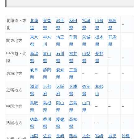
北海道・東
北海
青森
岩手
秋田
宮城
山形
福島
–
北
道
県
県
県
県
県
県
東京
神奈
埼玉
千葉
茨城
栃木
群馬
関東地方
–
都
川
県
県
県
県
県
甲信越・北
新潟
富山
石川
福井
山梨
長野
–
–
陸
県
県
県
県
県
県
岐阜
静岡
愛知
三重
東海地方
–
–
–
–
県
県
県
県
滋賀
京都
大阪
兵庫
奈良
和歌
近畿地方
–
–
県
府
府
県
県
山
鳥取
島根
岡山
広島
山口
中国地方
–
–
–
県
県
県
県
県
徳島
香川
愛媛
高知
四国地方
–
–
–
–
県
県
県
県
福岡
佐賀
長崎
熊本
大分
宮崎
鹿児
沖縄