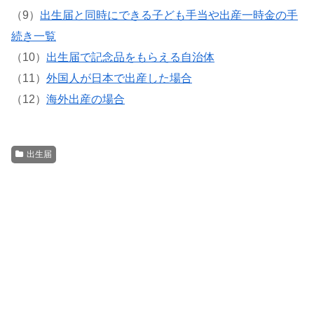
（9）
出生届と同時にできる子ども手当や出産一時金の手
続き一覧
（10）
出生届で記念品をもらえる自治体
（11）
外国人が日本で出産した場合
（12）
海外出産の場合
出生届