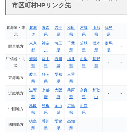
市区町村HPリンク先
北海道・東
北海
青森
岩手
秋田
宮城
山形
福島
-
北
道
県
県
県
県
県
県
東京
神奈
埼玉
千葉
茨城
栃木
群馬
関東地方
-
都
川
県
県
県
県
県
甲信越・北
新潟
富山
石川
福井
山梨
長野
-
-
陸
県
県
県
県
県
県
岐阜
静岡
愛知
三重
東海地方
-
-
-
-
県
県
県
県
滋賀
京都
大阪
兵庫
奈良
和歌
近畿地方
-
-
県
府
府
県
県
山
鳥取
島根
岡山
広島
山口
中国地方
-
-
-
県
県
県
県
県
徳島
香川
愛媛
高知
四国地方
-
-
-
-
県
県
県
県