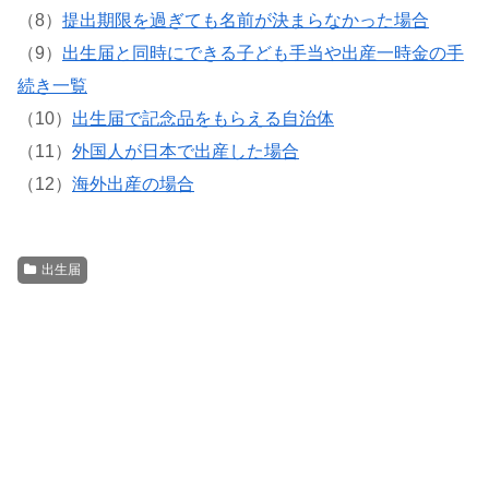
（8）
提出期限を過ぎても名前が決まらなかった場合
（9）
出生届と同時にできる子ども手当や出産一時金の手
続き一覧
（10）
出生届で記念品をもらえる自治体
（11）
外国人が日本で出産した場合
（12）
海外出産の場合
出生届