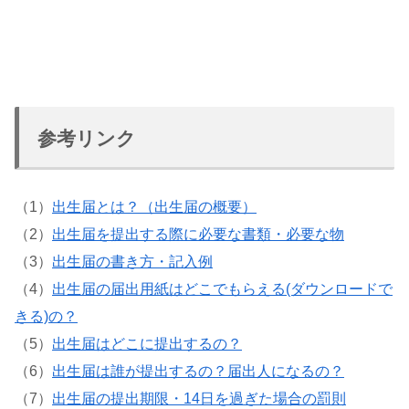
参考リンク
（1）
出生届とは？（出生届の概要）
（2）
出生届を提出する際に必要な書類・必要な物
（3）
出生届の書き方・記入例
（4）
出生届の届出用紙はどこでもらえる(ダウンロードで
きる)の？
（5）
出生届はどこに提出するの？
（6）
出生届は誰が提出するの？届出人になるの？
（7）
出生届の提出期限・14日を過ぎた場合の罰則