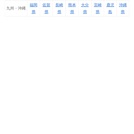
福岡
佐賀
長崎
熊本
大分
宮崎
鹿児
沖縄
九州・沖縄
県
県
県
県
県
県
島
県