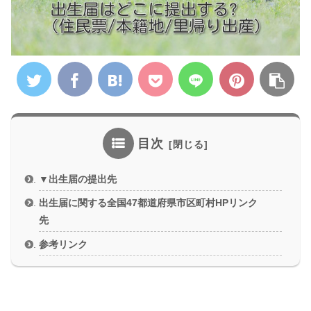
目次
▼出生届の提出先
出生届に関する全国47都道府県市区町村HPリンク
先
参考リンク