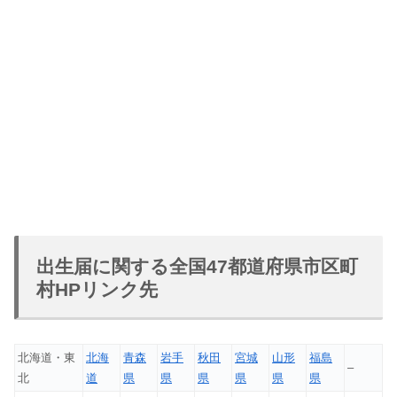
出生届に関する全国47都道府県市区町
村HPリンク先
北海道・東
北海
青森
岩手
秋田
宮城
山形
福島
–
北
道
県
県
県
県
県
県