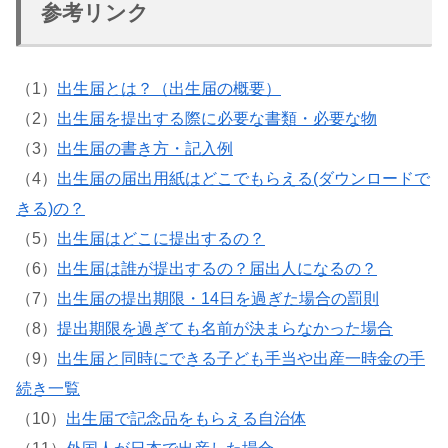
参考リンク
（1）
出生届とは？（出生届の概要）
（2）
出生届を提出する際に必要な書類・必要な物
（3）
出生届の書き方・記入例
（4）
出生届の届出用紙はどこでもらえる(ダウンロードで
きる)の？
（5）
出生届はどこに提出するの？
（6）
出生届は誰が提出するの？届出人になるの？
（7）
出生届の提出期限・14日を過ぎた場合の罰則
（8）
提出期限を過ぎても名前が決まらなかった場合
（9）
出生届と同時にできる子ども手当や出産一時金の手
続き一覧
（10）
出生届で記念品をもらえる自治体