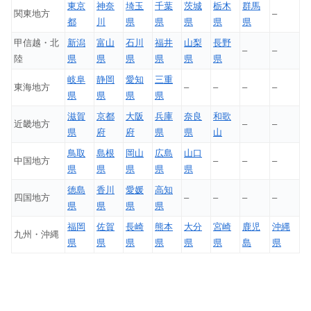
東京
神奈
埼玉
千葉
茨城
栃木
群馬
関東地方
–
都
川
県
県
県
県
県
甲信越・北
新潟
富山
石川
福井
山梨
長野
–
–
陸
県
県
県
県
県
県
岐阜
静岡
愛知
三重
東海地方
–
–
–
–
県
県
県
県
滋賀
京都
大阪
兵庫
奈良
和歌
近畿地方
–
–
県
府
府
県
県
山
鳥取
島根
岡山
広島
山口
中国地方
–
–
–
県
県
県
県
県
徳島
香川
愛媛
高知
四国地方
–
–
–
–
県
県
県
県
福岡
佐賀
長崎
熊本
大分
宮崎
鹿児
沖縄
九州・沖縄
県
県
県
県
県
県
島
県