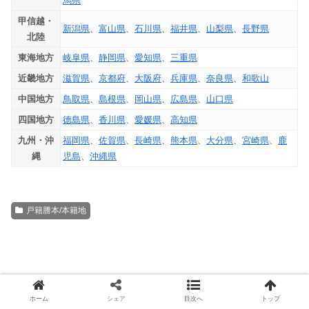
馬県
甲信越・
新潟県
、
富山県
、
石川県
、
福井県
、
山梨県
、
長野県
北陸
東海地方
岐阜県
、
静岡県
、
愛知県
、
三重県
近畿地方
滋賀県
、
京都府
、
大阪府
、
兵庫県
、
奈良県
、
和歌山
中国地方
鳥取県
、
島根県
、
岡山県
、
広島県
、
山口県
四国地方
徳島県
、
香川県
、
愛媛県
、
高知県
九州・沖
福岡県
、
佐賀県
、
長崎県
、
熊本県
、
大分県
、
宮崎県
、
鹿
縄
児島
、
沖縄県
戸籍謄本/本籍地
ホーム
シェア
目次へ
トップ