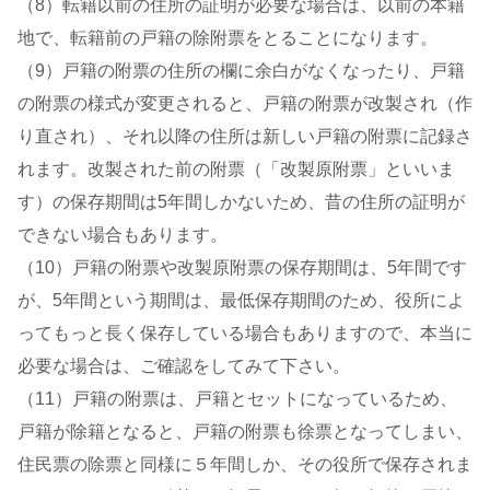
（8）転籍以前の住所の証明が必要な場合は、以前の本籍
地で、転籍前の戸籍の除附票をとることになります。
（9）戸籍の附票の住所の欄に余白がなくなったり、戸籍
の附票の様式が変更されると、戸籍の附票が改製され（作
り直され）、それ以降の住所は新しい戸籍の附票に記録さ
れます。改製された前の附票（「改製原附票」といいま
す）の保存期間は5年間しかないため、昔の住所の証明が
できない場合もあります。
（10）戸籍の附票や改製原附票の保存期間は、5年間です
が、5年間という期間は、最低保存期間のため、役所によ
ってもっと長く保存している場合もありますので、本当に
必要な場合は、ご確認をしてみて下さい。
（11）戸籍の附票は、戸籍とセットになっているため、
戸籍が除籍となると、戸籍の附票も徐票となってしまい、
住民票の除票と同様に５年間しか、その役所で保存されま