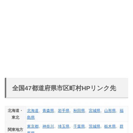
全国47都道府県市区町村HPリンク先
北海道・
北海道
、
青森県
、
岩手県
、
秋田県
、
宮城県
、
山形県
、
福
東北
島県
東京都
、
神奈川
、
埼玉県
、
千葉県
、
茨城県
、
栃木県
、
群
関東地方