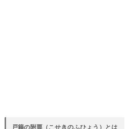
戸籍の附票（こせきのふひょう）とは