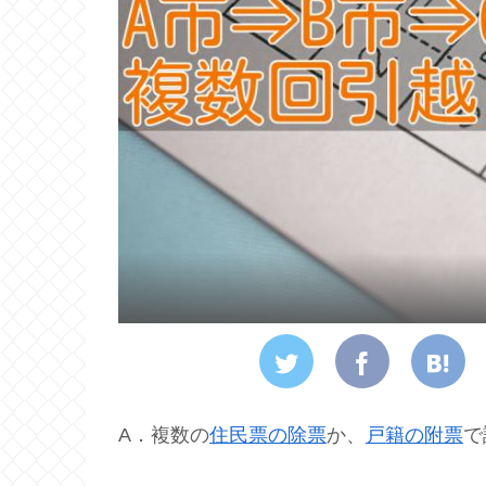
A．複数の
住民票の除票
か、
戸籍の附票
で