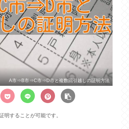
A市⇒B市⇒C市⇒D市と複数回引越しの証明方法
証明することが可能です。