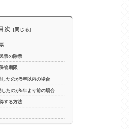
目次
票
民票の除票
保管期限
動したのが5年以内の場合
動したのが5年より前の場合
得する方法