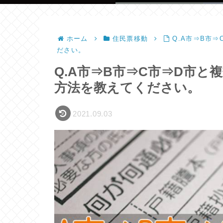
ホーム
住民票移動
Q.A市⇒B市
ださい。
Q.A市⇒B市⇒C市⇒D市
方法を教えてください。
2021.09.03