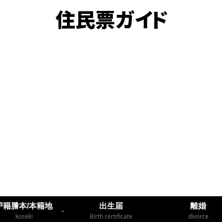
戸籍謄本/本籍地
出生届
離婚
koseki
Birth certificate
divorce