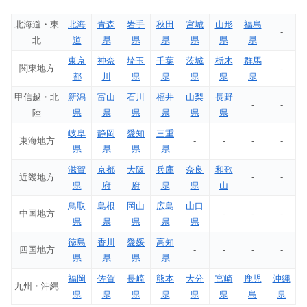
北海道・東
北海
青森
岩手
秋田
宮城
山形
福島
-
北
道
県
県
県
県
県
県
東京
神奈
埼玉
千葉
茨城
栃木
群馬
関東地方
-
都
川
県
県
県
県
県
甲信越・北
新潟
富山
石川
福井
山梨
長野
-
-
陸
県
県
県
県
県
県
岐阜
静岡
愛知
三重
東海地方
-
-
-
-
県
県
県
県
滋賀
京都
大阪
兵庫
奈良
和歌
近畿地方
-
-
県
府
府
県
県
山
鳥取
島根
岡山
広島
山口
中国地方
-
-
-
県
県
県
県
県
徳島
香川
愛媛
高知
四国地方
-
-
-
-
県
県
県
県
福岡
佐賀
長崎
熊本
大分
宮崎
鹿児
沖縄
九州・沖縄
県
県
県
県
県
県
島
県