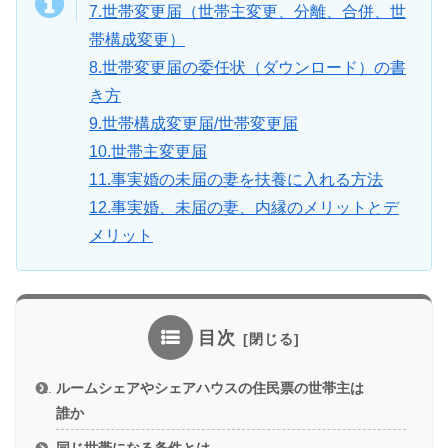
7.世帯変更届（世帯主変更、分離、合併、世
帯構成変更）
8.世帯変更届の委任状（ダウンロード）の書
き方
9.世帯構成変更届/世帯変更届
10.世帯主変更届
11.事実婚の未届の妻を扶養に入れる方法
12.事実婚、未届の妻、内縁のメリットとデ
メリット
目次
ルームシェアやシェアハウスの住民票の世帯主は
誰か
同じ世帯になる条件とは