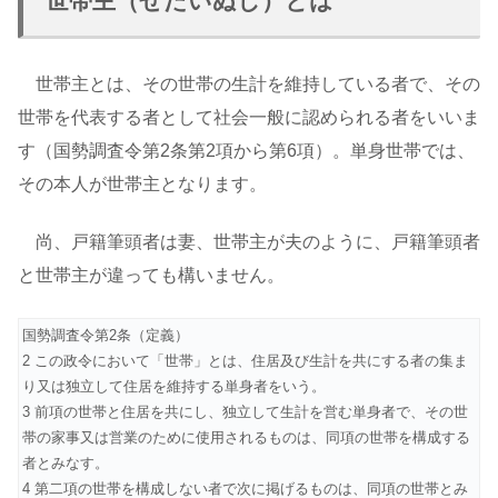
世帯主（せたいぬし）とは
世帯主とは、その世帯の生計を維持している者で、その
世帯を代表する者として社会一般に認められる者をいいま
す（国勢調査令第2条第2項から第6項）。単身世帯では、
その本人が世帯主となります。
尚、戸籍筆頭者は妻、世帯主が夫のように、戸籍筆頭者
と世帯主が違っても構いません。
国勢調査令第2条（定義）
2 この政令において「世帯」とは、住居及び生計を共にする者の集ま
り又は独立して住居を維持する単身者をいう。
3 前項の世帯と住居を共にし、独立して生計を営む単身者で、その世
帯の家事又は営業のために使用されるものは、同項の世帯を構成する
者とみなす。
4 第二項の世帯を構成しない者で次に掲げるものは、同項の世帯とみ