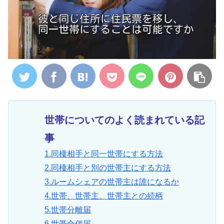
世帯についてのよく読まれている記
事
1.同棲相手と同一世帯にする方法
2.同棲相手と別の世帯主にする方法
3.ルームシェアの世帯主は誰になるか
4.世帯、世帯主、世帯主との続柄
5.世帯分離届
6.世帯合併届