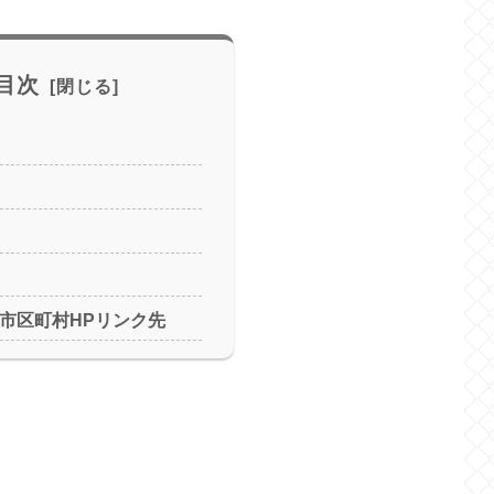
目次
県市区町村HPリンク先