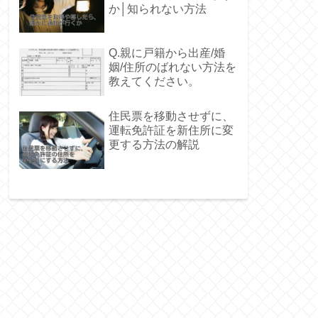
か│知られない方法
Q.親に戸籍から出産/婚
姻/住所のばれない方法を
教えてください。
住民票を移動させずに、
運転免許証を新住所に変
更する方法の解説