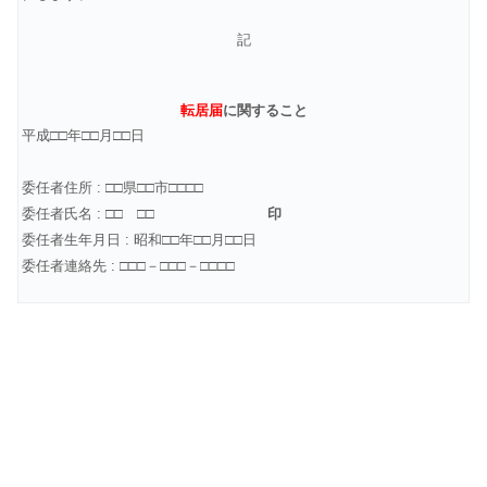
記
転居届
に関すること
平成□□年□□月□□日
委任者住所 : □□県□□市□□□□
委任者氏名 : □□ □□
印
委任者生年月日 : 昭和□□年□□月□□日
委任者連絡先 : □□□－□□□－□□□□