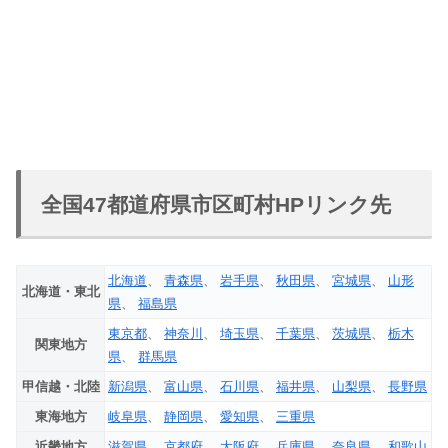
全国47都道府県市区町村HPリンク先
北海道
、
青森県
、
岩手県
、
秋田県
、
宮城県
、
山形
北海道・東北
県
、
福島県
東京都
、
神奈川
、
埼玉県
、
千葉県
、
茨城県
、
栃木
関東地方
県
、
群馬県
甲信越・北陸
新潟県
、
富山県
、
石川県
、
福井県
、
山梨県
、
長野県
東海地方
岐阜県
、
静岡県
、
愛知県
、
三重県
近畿地方
滋賀県
、
京都府
、
大阪府
、
兵庫県
、
奈良県
、
和歌山