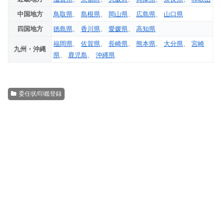
中国地方
鳥取県
、
島根県
、
岡山県
、
広島県
、
山口県
四国地方
徳島県
、
香川県
、
愛媛県
、
高知県
福岡県
、
佐賀県
、
長崎県
、
熊本県
、
大分県
、
宮崎
九州・沖縄
県
、
鹿児島
、
沖縄県
委任状/印鑑登録