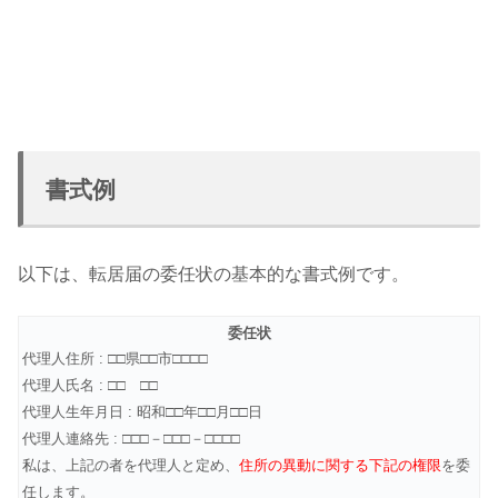
書式例
以下は、転居届の委任状の基本的な書式例です。
委任状
代理人住所 : □□県□□市□□□□
代理人氏名 : □□ □□
代理人生年月日 : 昭和□□年□□月□□日
代理人連絡先 : □□□－□□□－□□□□
私は、上記の者を代理人と定め、
住所の異動に関する下記の権限
を委
任します。