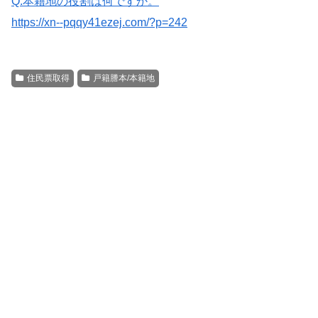
Q.本籍地の役割は何ですか。
https://xn--pqqy41ezej.com/?p=242
住民票取得
戸籍謄本/本籍地