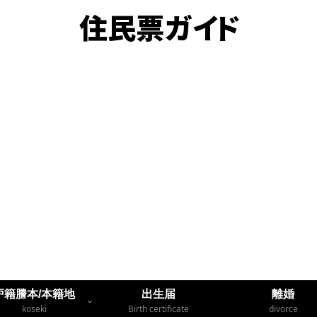
戸籍謄本/本籍地
出生届
離婚
koseki
Birth certificate
divorce