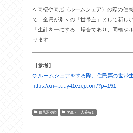
A.同棲や同居（ルームシェア）の際の住
で、全員が別々の「世帯主」として新し
「生計を一にする」場合であり、同棲や
ります。
【参考】
Q.ルームシェアをする際、住民票の世帯
https://xn--pqqy41ezej.com/?p=151
住民票移動
学生・一人暮らし