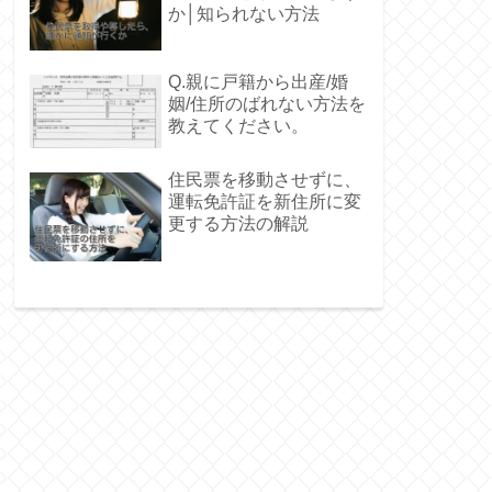
か│知られない方法
Q.親に戸籍から出産/婚
姻/住所のばれない方法を
教えてください。
住民票を移動させずに、
運転免許証を新住所に変
更する方法の解説