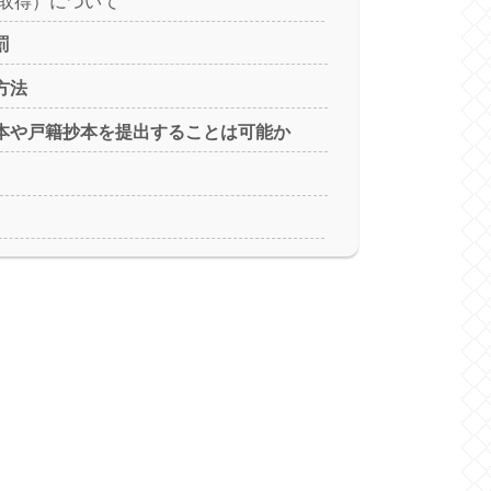
取得）について
罰
方法
本や戸籍抄本を提出することは可能か