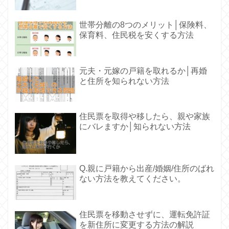
世帯分離の8つのメリット│保険料、
保育料、住民税を安くする方法
元夫・元嫁の戸籍を取れるか│再婚
と住所を知られない方法
住民票を取得や移したら、親や家族
にバレますか│知られない方法
Q.親に戸籍から出産/婚姻/住所のばれ
ない方法を教えてください。
住民票を移動させずに、運転免許証
を新住所に変更する方法の解説