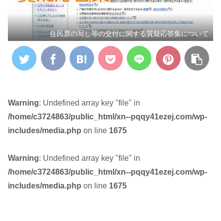
住民票の写し等の交付に関する質疑応答集について
Warning
: Undefined array key "file" in
/home/c3724863/public_html/xn--pqqy41ezej.com/wp-
includes/media.php
on line
1675
Warning
: Undefined array key "file" in
/home/c3724863/public_html/xn--pqqy41ezej.com/wp-
includes/media.php
on line
1675