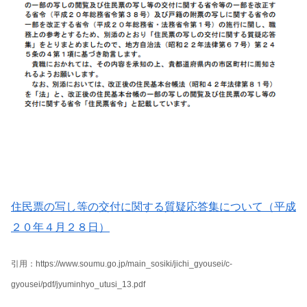
住民票の写し等の交付に関する質疑応答集について（平成
２０年４月２８日）
引用：https://www.soumu.go.jp/main_sosiki/jichi_gyousei/c-
gyousei/pdf/jyuminhyo_utusi_13.pdf